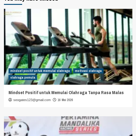
Racing
Series
2026
Cetak
Pembalap
Muda
mindset positif untuk memulai olahraga
motivasi olahraga
olahraga pemula
Mindset Positif untuk Memulai Olahraga Tanpa Rasa Malas
16 Mei 2026
seogates123@gmail.com