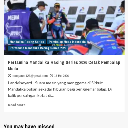
Olahraga
Tanpa
Rasa
Malas
Mandalika Racing Series
Pembalap Muda Indonesia
Pertamina Mandalika Racing Series 2026
Pertamina Mandalika Racing Series 2026 Cetak Pembalap
Muda
16 Mei 2026
seogates123@gmail.com
l-andvineyard - Suara mesin yang menggema di Sirkuit
Mandalika bukan sekadar hiburan bagi penggemar balap. Di
balik persaingan ketat di...
Read
Read More
more
about
Pertamina
You may have missed
Mandalika