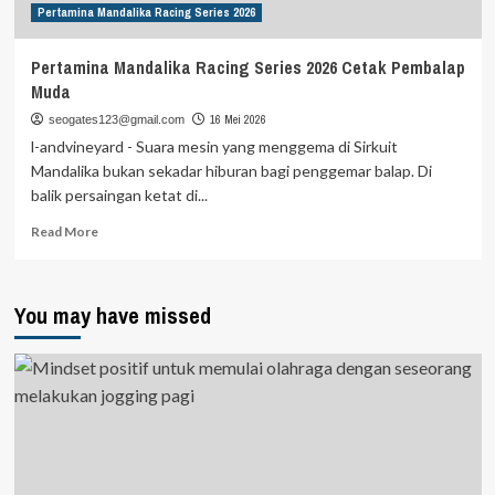
Pertamina Mandalika Racing Series 2026
Pertamina Mandalika Racing Series 2026 Cetak Pembalap
Muda
16 Mei 2026
seogates123@gmail.com
l-andvineyard - Suara mesin yang menggema di Sirkuit
Mandalika bukan sekadar hiburan bagi penggemar balap. Di
balik persaingan ketat di...
Read
Read More
more
about
Pertamina
You may have missed
Mandalika
Racing
Series
2026
Cetak
Pembalap
Muda